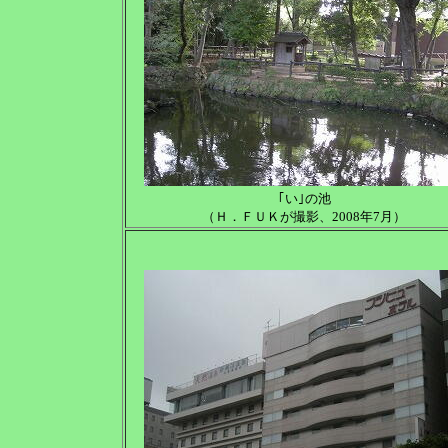
｢い｣の池
（Ｈ．ＦＵＫが撮影、2008年7月）