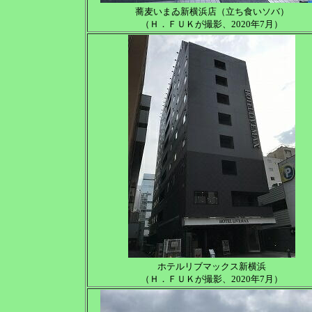
蕎麦いまゐ新横浜店（立ち食いソバ）
（Ｈ．ＦＵＫが撮影、2020年7月）
ホテルリブマックス新横浜
（Ｈ．ＦＵＫが撮影、2020年7月）