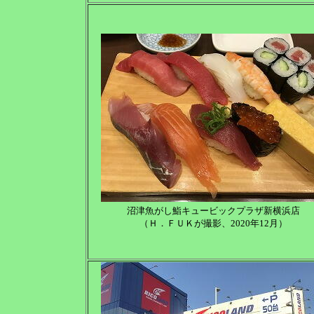
沼津魚がし鮨キュービックプラザ新横浜店
（Ｈ．ＦＵＫが撮影、2020年12月）