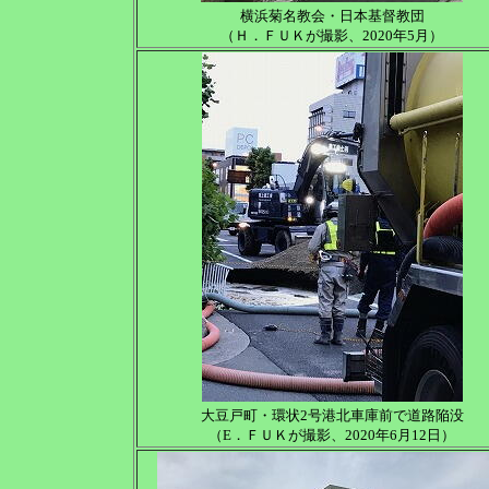
横浜菊名教会・日本基督教団
（Ｈ．ＦＵＫが撮影、2020年5月）
大豆戸町・環状2号港北車庫前で道路陥没
（E．ＦＵＫが撮影、2020年6月12日）