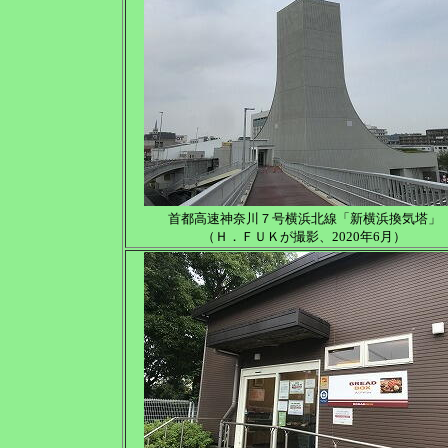
首都高速神奈川７号横浜北線「新横浜換気塔」
（Ｈ．ＦＵＫが撮影、2020年6月）