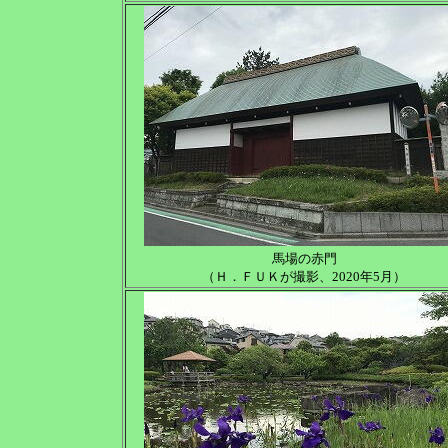
馬場の赤門
（Ｈ．ＦＵＫが撮影、2020年5月）