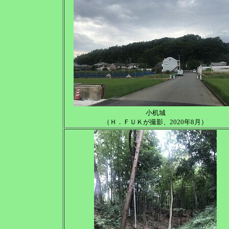
小机城
（Ｈ．ＦＵＫが撮影、2020年8月）