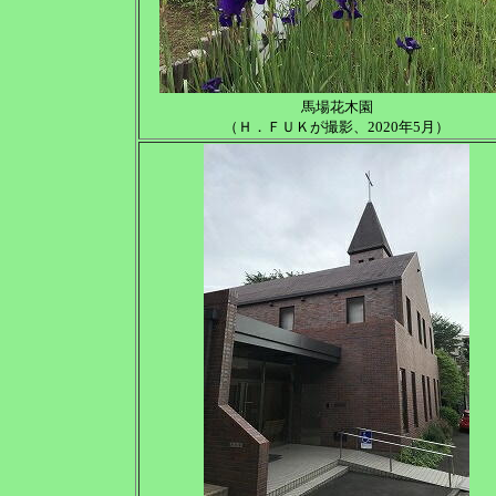
馬場花木園
（Ｈ．ＦＵＫが撮影、2020年5月）