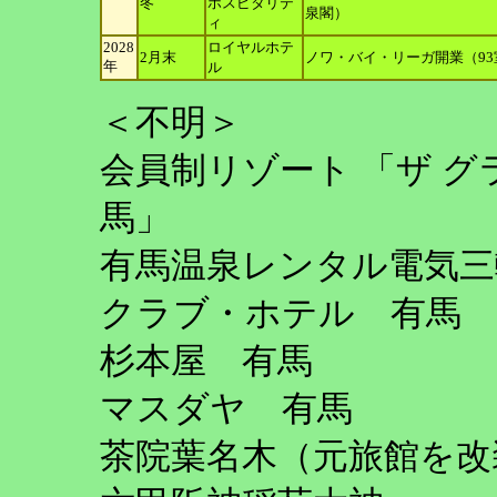
冬
ホ
スピタリテ
泉閣）
ィ
2028
ロイヤルホテ
2月末
ノワ・バイ・リーガ開業（93
年
ル
＜不明＞
会員制リゾート 「ザ グ
馬」
有馬温泉レンタル電気三
クラブ・ホテル 有馬
杉本屋 有馬
マスダヤ 有馬
茶院葉名木（元旅館を改