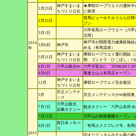
神戸すまいま
★摩耶ロープウエイの運休中
1月23日
ちづくり公社
に衝突
有馬ビューホテルうらら日帰
2月22日
プン
六甲有馬ロープウエー（六甲
3月1日
活用）
神戸市が関西電力健康保険組
2014
3月6日
神戸市
める（有馬温
泉）
年
神戸すまいま
摩耶ロープウエイ運行開始（
5月21日
ちづくり公社
期、ゴンドラ
「ひこぼし」1
8月1日
六甲山観光㈱
六甲天覧台に「TENRAN CA
8月8日
蕎麦土山人有馬店オープン
神戸すまいま
12月
摩耶ロープウエイ完全復旧
ちづくり公社
共立メンテナ
3月
共立メンテナンスが㈱旅舘奥
ンス
六甲山観光、
7月1日
観光タクシー「六甲山名所 
近畿タクシー
7月21日
六甲山の体験農園オープン（
西日本ＪＲバ
9月1日
「有馬エクスプレス号」有馬
ス
2015
旧オリエンタルホテル風の教