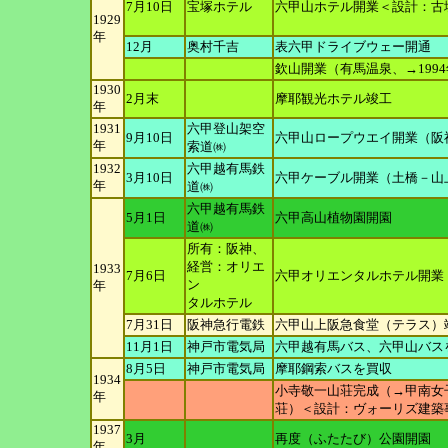
7月10日
宝塚ホテル
六甲山ホテル開業＜設計：古
1929
年
12月
奥村千吉
表六甲ドライブウェー開通
欽山開業（有馬温泉、→199
1930
2月末
摩耶観光ホテル竣工
年
1931
六甲登山架空
9月10日
六甲山ロープウエイ開業（阪
年
索道㈱
1932
六甲越有馬鉄
3月10日
六甲ケーブル開業（土橋－山
年
道㈱
六甲越有馬鉄
5月1日
六甲高山植物園開園
道㈱
所有：阪神、
経営：オリエ
1933
7月6日
六甲オリエンタルホテル開業
ン
年
タルホテル
7月31日
阪神急行電鉄
六甲山上阪急食堂（テラス）
11月1日
神戸市電気局
六甲越有馬バス、六甲山バス
8月5日
神戸市電気局
摩耶鋼索バスを買収
1934
小寺敬一山荘完成（→甲南女
年
荘）＜設計：ヴ
ォーリズ建築
1937
3月
再度（ふたたび）公園開園
年