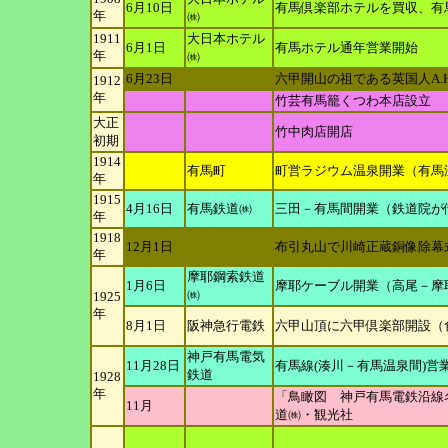
6月10日
有馬倶楽部ホテルを買収、有
年
㈱
1911
大日本ホテル
6月1日
有馬ホテル通年営業開始
年
㈱
6月23日
六甲開山の祖である英国人A.H
1912
年
竹芸有馬籠くつわ本店設立
大正
竹中肉店開店
初
期
1914
有馬町
町営ラジウム温泉開業（有馬
年
1915
4月16日
有馬鉄道㈱
三田－有馬間開業（鉄道院が
年
1918
12月1日
布引丸山で川崎正蔵銅像除幕
年
摩耶鋼索鉄道
1月6日
摩耶ケーブル開業（高尾－摩
㈱
1925
年
8月1日
阪神急行電鉄
六甲山頂に六甲倶楽部開設（
神戸有馬電気
11月28日
有馬線(湊川－有馬温泉間)営
鉄道
1928
年
「鳥瞰図 神戸有馬電鉄沿線
11月
道㈱・観光社