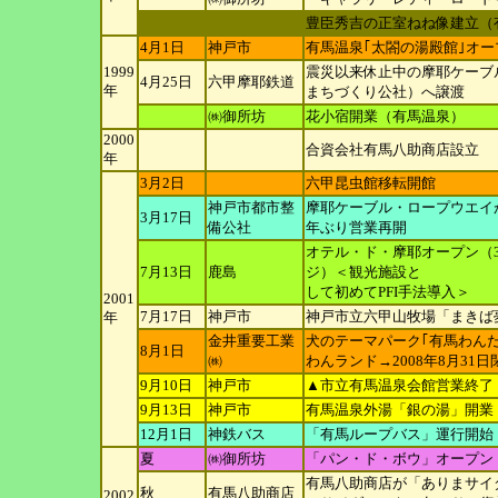
豊臣秀吉の正室ねね像建立（
4月1日
神戸市
有馬温泉｢太閤の湯殿館｣オー
1999
震災以来休止中の摩耶ケーブ
4月25日
六甲摩耶鉄道
年
まちづくり公
社）へ譲渡
㈱御所坊
花小宿開業（有馬温泉）
2000
合資会社有馬八助商店設立
年
3月2日
六甲昆虫館移転開館
神戸市都市整
摩耶ケーブル・ロープウエイ
3月17日
備公社
年ぶり営業再開
オテル・ド・摩耶オープン（
7月13日
鹿島
ジ）＜観光施設と
して初めてPFI手法導入＞
2001
7月17日
神戸市
神戸市立六甲山牧場「まきば
年
金井重要工業
犬のテーマパーク｢有馬わんだ
8月1日
㈱
わんランド→
2008年8月31
9月10日
神戸市
▲市立有馬温泉会館営業終了
9月13日
神戸市
有馬温泉外湯「銀の湯」開業
12月1日
神鉄バス
「有馬ループバス」運行開始
夏
㈱御所坊
「パン・ド・ボウ」オープン
有馬八助商店が「ありまサイ
秋
有馬八助商店
2002