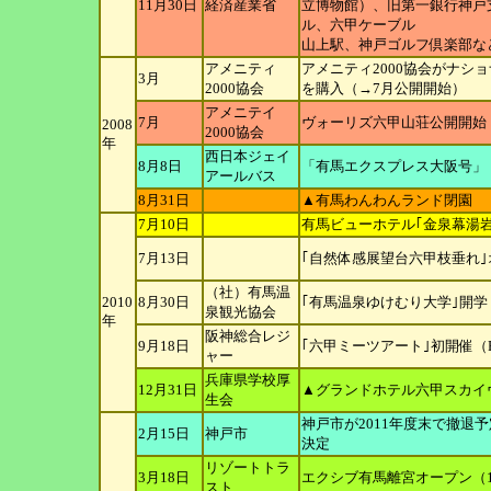
11月30日
経済産業省
立博物館）、旧第一銀行神戸
ル、六甲ケーブル
山上駅、神戸ゴルフ倶楽部な
アメニティ
アメニティ2000協会がナシ
3月
2000協会
を購入（→7月公開
開始）
アメニテイ
7月
ヴォーリズ六甲山荘公開開始
2008
2000協会
年
西日本ジェイ
8月8日
「有馬エクスプレス大阪号」
アールバス
8月31日
▲有馬わんわんランド閉園
7月10日
有馬ビューホテル｢金泉幕湯岩
7月13日
｢自然体感展望台六甲枝垂れ
（社）有馬温
2010
8月30日
｢有馬温泉ゆけむり大学｣開学
泉観光協会
年
阪神総合レジ
9月18日
｢六甲ミーツアート｣初開催（R
ャー
兵庫県学校厚
12月31日
▲グランドホテル六甲スカイ
生会
神戸市が2011年度末で撤退
2月15日
神戸市
決定
リゾートトラ
3月18日
エクシブ有馬離宮オープン（1
ス
ト