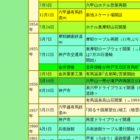
7月5日
六甲山ホテル営業再開
六甲越有馬鉄
12月1日
新池スケート場開設
道㈱
1954
7月24日
ホテル奥摩耶山荘開業
年
摩耶鋼索鉄道
5月7日
摩耶ケーブル再開（11年ぶり
㈱
1955
奥摩耶ロープウェイ開業（→
年
7月12日
神戸市交通局
は7月20日運輸
開始）
金井啓修
金井啓修が神戸市北区有馬町
2月5日
金井重要工業
有馬温泉｢古泉閣｣営業開始
5月10日
六甲山一帯が瀬戸内海国立公
1956
表六甲ドライブウエイ開通（
年
8月10日
神戸市
道路＞
有馬温泉高山荘開業（→199
六甲越有馬鉄
5月21日
｢回る十国展望台｣竣工（稜
1957
道㈱
年
神戸市
再度ドライブウェイ開通
1960
4月1日
兵衛旅館
兵衛旅館ケーブル運行開始（
年
1961
芦有（ろゆう）道路開通（芦