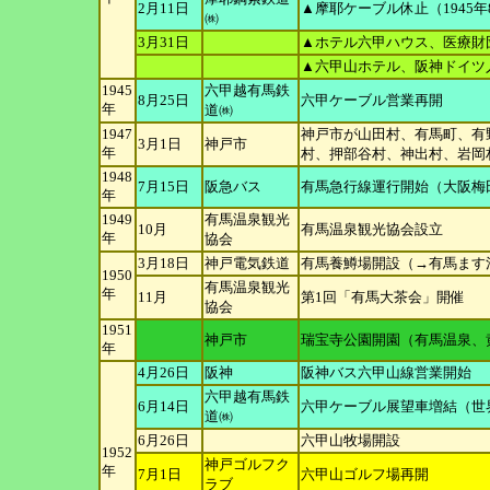
2月11日
▲摩耶ケーブル休止（1945年
㈱
3月31日
▲ホテル六甲ハウス、医療財
▲六甲山ホテル、阪神ドイツ
1945
六甲越有馬鉄
8月25日
六甲ケーブル営業再開
年
道㈱
1947
神戸市が山田村、有馬町、有
3月1日
神戸市
年
村、押部谷村、
神出村、岩岡
1948
7月15日
阪急バス
有馬急行線運行開始（大阪梅
年
1949
有馬温泉観光
10月
有馬温泉観光協会設立
年
協会
3月18日
神戸電気鉄道
有馬養鱒場開設（→有馬ます
1950
有馬温泉観光
年
11月
第1回「有馬大茶会」開催
協会
1951
神戸市
瑞宝寺公園開園（有馬温泉、
年
4月26日
阪神
阪神バス六甲山線営業開始
六甲越有馬鉄
6月14日
六甲ケーブル展望車増結（世
道㈱
6月26日
六甲山牧場開設
1952
神戸ゴルフク
年
7月1日
六甲山ゴルフ場再開
ラブ