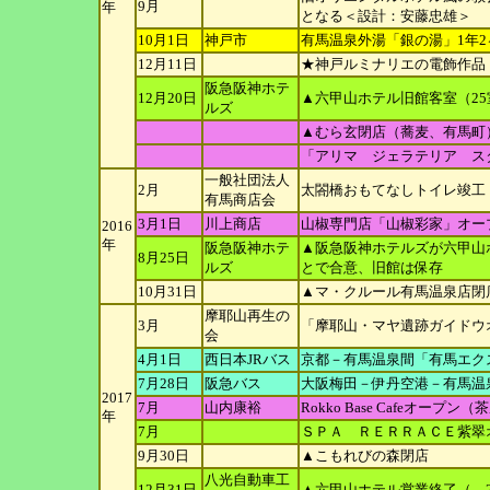
9月
年
となる＜設計：安
藤忠雄＞
10月1日
神戸市
有馬温泉外湯「銀の湯」1年
12月11日
★神戸ルミナリエの電飾作品
阪急阪神ホテ
12月20日
▲六甲山ホテル旧館客室（2
ルズ
▲むら玄閉店（蕎麦、有馬町
「アリマ ジェラテリア ス
一般社団法人
2月
太閤橋おもてなしトイレ竣工
有馬商店会
3月1日
川上商店
山椒専門店「山椒彩家」オー
2016
年
阪急阪神ホテ
▲阪急阪神ホテルズが六甲山
8月25日
ルズ
とで合意、旧
館は保存
10月31日
▲マ・クルール有馬温泉店閉
摩耶山再生の
3月
「摩耶山・マヤ遺跡ガイドウ
会
4月1日
西日本JRバ
ス
京都－有馬温泉間「有馬エク
7月28日
阪急バス
大阪梅田－伊丹空港－有馬温
2017
7月
山内康裕
Rokko Base Cafeオープ
年
7月
ＳＰＡ ＲＥＲＲＡＣＥ紫翠
9月30日
▲こもれびの森閉店
八光自動車工
12月31日
▲六甲山ホテル営業終了（→2