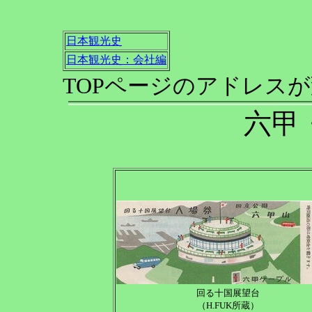
日本観光史
日本観光史：会社編
TOPページのアドレス
六甲
回る十国展望台
（H.FUK所蔵）