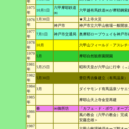
年
1975
六甲摩耶鉄道
10月1日
六甲越有馬鉄道㈱が摩耶鋼索
年
㈱
1月30日
★天上寺火災
1976
年
神戸市
神戸市立六甲山牧場一般開放、
1977
7月1日
神戸市交通局
奥摩耶ロープウェイを神戸市
年
1978
10月
六甲山フィールド・アスレチ
年
1979
5月
摩耶自然観察園開園
年
1981
5月25日
昭和天皇が六甲山に行幸（→
年
1982
5月30日
豊臣秀吉像建立（有馬温泉）
年
1984
3月
ダイヤモンド有馬温泉ソサエ
年
1985
摩耶山天上寺金堂再建
年
春
㈱御所坊
「カフェ・ド・ボウ」オープ
1986
風の教会（六甲の教会）完成
年
安藤忠雄＞
1987
六甲山牧場神戸チーズ館オー