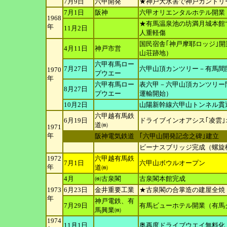
7月9日
六甲開発
★神戸大水害で神戸カントリ
7月1日
阪神
六甲オリエンタルホテル開業
1968
★有馬温泉池の坊満月城本館で
年
11月2日
人重軽傷
国民宿舎｢神戸摩耶ロッジ｣開
4月11日
神戸市営
山荘跡地）
六甲有馬ロー
7月27日
六甲山頂カンツリー－有馬間
1970
プウエー
年
六甲有馬ロー
表六甲－六甲山頂カンツリー間
8月27日
プウエー
運輸開始）
10月2日
山陽新幹線六甲山トンネル貫通
六甲越有馬鉄
6月19日
ドライブインオアシス｢凌雲｣
道㈱
1971
年
阪神電気鉄道
｢六甲山開発記念之碑｣建立
ビーナスブリッジ完成（螺旋
1972
六甲越有馬鉄
7月1日
六甲山ボウルオープン
年
道㈱
4月
㈱古泉閣
古泉閣本館完成
1973
6月23日
金井重要工業
★古泉閣の合掌造の建屋全焼
年
神戸電鉄、有
7月29日
有馬ビューホテル開業（有馬
馬興業㈱
1974
11月1日
奥再度ドライブウエイ無料化