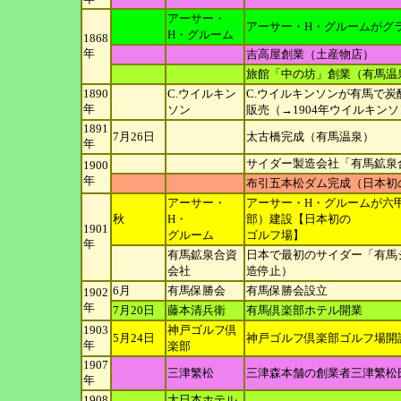
アーサー・
アーサー・H・グルームがグ
H・
グルーム
1868
年
吉高屋創業（土産物店）
旅館「中の坊」創業（有馬温
1890
C.ウイルキン
C.ウイルキンソンが有馬で
年
ソン
販売（→1904年ウ
イルキンソ
1891
7月26日
太古橋完成（有馬温泉）
年
サイダー製造会社「有馬鉱泉
1900
年
布引五本松ダム完成（日本初
アーサー・
アーサー・H・グルームが六
秋
H・
部）建設【日本初の
1901
グルーム
ゴルフ場】
年
有馬鉱泉合資
日本で最初のサイダー「有馬シ
会社
造停止）
6月
有馬保勝会
有馬保勝会設立
1902
年
7月20日
藤本清兵衛
有馬倶楽部ホテル開業
1903
神戸ゴルフ倶
5月24日
神戸ゴルフ倶楽部ゴルフ場開
年
楽部
1907
三津繁松
三津森本舗の創業者三津繁松
年
1908
大日本ホテル