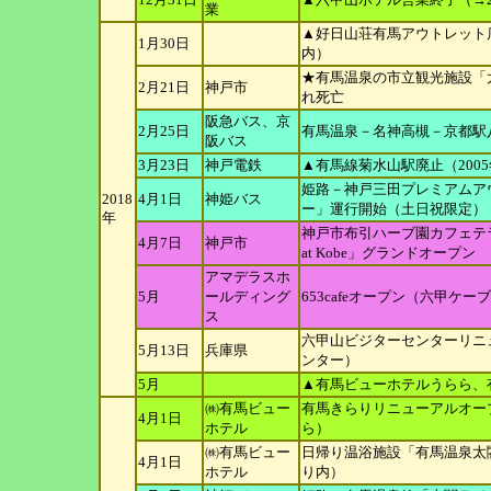
業
▲好日山荘有馬アウトレット
1月30日
内）
★有馬温泉の市立観光施設「
2月21日
神戸市
れ死亡
阪急バス、京
2月25日
有馬温泉－名神高槻－京都駅
阪バス
3月23日
神戸電鉄
▲有馬線菊水山駅廃止（200
姫路－神戸三田プレミアムア
2018
4月1日
神姫バス
ー」運行開始（土日祝
限定）
年
神戸市布引ハーブ園カフェテラス
4月7日
神戸市
at Kobe」グランド
オープン
アマデラスホ
5月
ールディング
653cafeオープン（六甲ケ
ス
六甲山ビジターセンターリニ
5月13日
兵庫県
ンター）
5月
▲有馬ビューホテルうらら、
㈱有馬ビュー
有馬きらりリニューアルオー
4月1日
ホテル
ら）
㈱有馬ビュー
日帰り温浴施設「有馬温泉太
4月1日
ホテル
り内）