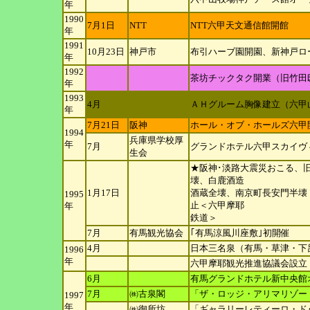
年
1990
7月1日
NTT
NTT六甲天文通信館開館
年
1991
10月23日
神戸市
布引ハーブ園開園、新神戸ロ
年
1992
茶坊チックタク開業（旧竹田
年
1993
4月
ＡＨグルーム胸像建立（六甲
年
7月21日
阪神
ホール・オブ・ホールズ六甲
1994
兵庫県学校厚
年
7月
グランドホテル六甲スカイヴ
生会
★阪神･淡路大震災おこる、
壊、白鹿酒造
1月17日
酒蔵全壊、南京町長安門半壊
1995
止＜六甲摩耶
年
鉄道＞
7月
有馬観光協会
｢有馬涼風川座敷｣初開催
4月
日本三名泉（有馬・草津・下
1996
年
六甲摩耶観光推進協議会設立
6月
有馬グランドホテル新中央館
7月
㈱古泉閣
「ザ・ロッジ・アリマリゾー
1997
年
㈱御所坊
「ギャラリーレティーロ・ド