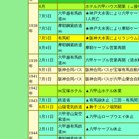
6月
ホテル六甲ハウス開業（→接収
六甲越有馬鉄
★神戸大水害により六甲ケー
7月5日
道㈱
1人死亡
1938
摩耶鋼索鉄道
7月5日
★神戸大水害により摩耶ケー
年
㈱
7月5日
有馬町
★阪神大水害によりラジウム
摩耶鋼索鉄道
8月4日
摩耶ケーブル営業再開
㈱
六甲越有馬鉄
2月11日
六甲ケーブル営業再開（清水
1939
道㈱
年
9月1日
阪神合同バス
阪神合同バスが宝塚有馬自動
1941
7月1日
阪神合同バス
阪神合同バスが六甲山乗合自
年
1942
㈱宝塚ホテル
▲六甲山ホテル休業
年
7月1日
鉄道省
▲有馬線休止（三田－有馬間
1943
年
8月31日
山陽電気鉄道
▲舞子ゴルフ場閉鎖
六甲登山架空
1月11日
▲六甲山ロープウエイ休止
索道㈱
六甲越有馬鉄
2月11日
▲六甲ケーブル休止
道㈱
1944
年
摩耶鋼索鉄道