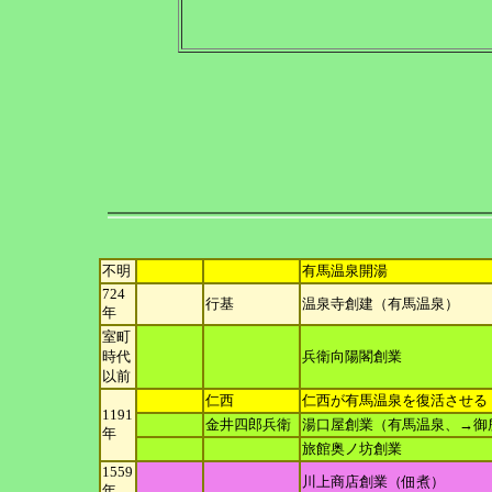
不明
有馬温泉開湯
724
行基
温泉寺創建（有馬温泉）
年
室町
時
代
兵衛向陽閣創業
以前
仁西
仁西が有馬温泉を復活させる
1191
金井四郎兵衛
湯口屋創業（有馬温泉、→御
年
旅館奥ノ坊創業
1559
川上商店創業（佃煮）
年