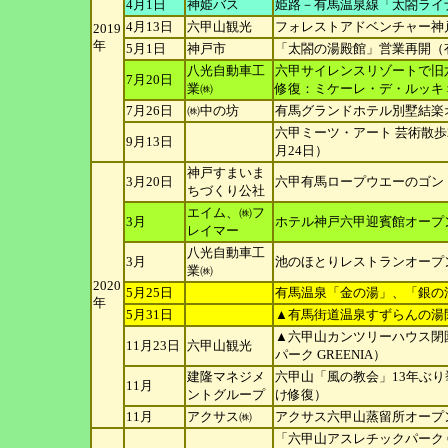
4月1日
神姫バス
姫路－有馬温泉線「太閤ライ
4月13日
六甲山観光
フォレストアドベンチャー神戸
2019
年
5月1日
神戸市
「太閤の湯殿館」営業再開（
八光自動車工
六甲サイレンスリゾートで旧
7月20日
業㈱
修復：ミケーレ・
デ・ルッキ
7月26日
㈱中の坊
有馬グランドホテル別墅結楽
六甲ミーツ・アート 芸術散歩
9月13日
月24日）
神戸すまいま
3月20日
六甲有馬ロープウエーのゴン
ちづくり公社
エイム、㈱フ
3月
ホテル神戸六甲迎賓館オープ
レ
イマー
八光自動車工
3月
池のほとりレストランオープ
業㈱
2020
5月25日
有馬温泉「金の湯」、「銀の
年
5月31日
▲有馬街道温泉すずらんの湯
▲六甲山カンツリーハウス閉園
11月23日
六甲山観光
パーク
GREENIA）
建隆マネジメ
六甲山「風の教会」13年ぶ
11月
ントグループ
け修復）
11月
アクサス㈱
アクサス六甲山蒸留所オープ
「六甲山アスレチックパーク 