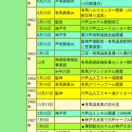
9月21日
芦有開発㈱
年
15日開通式）
有馬ヘルスセンター開業（2
4月25日
有馬興業㈱
館日帰り温泉）
1962
5月11日
阪急
六甲山ホテル新館竣工
年
7月20日
神戸市
市立六甲山ユースセンター営業
8月15日
神戸市
裏六甲有料道路全線開通
阪神芦屋駅前－有馬温泉駅間乗
3月31日
芦有開発㈱
に営業譲
渡）
7月1日
三宮－有馬温泉直通バス運行
1963
年
簡易保険福祉
12月
有馬簡易保険保養センター開
事業団
㈱中の坊
有馬グランドホテル開業
1月22日
阪神
六甲山人工スキー場開業
1964
年
7月10日
有馬興業㈱
有馬グリーンプール開業
1965
12月27日
阪神
六甲山人工スキー場ナイター
年
1966
11月13日
★有馬温泉奥の坊火災
年
3月25日
神戸市
六甲山トンネル開通（1966年
7月9日
★神戸大水害で六甲ケーブル
1967
年
7月9日
▲摩耶観光ホテルが神戸大水