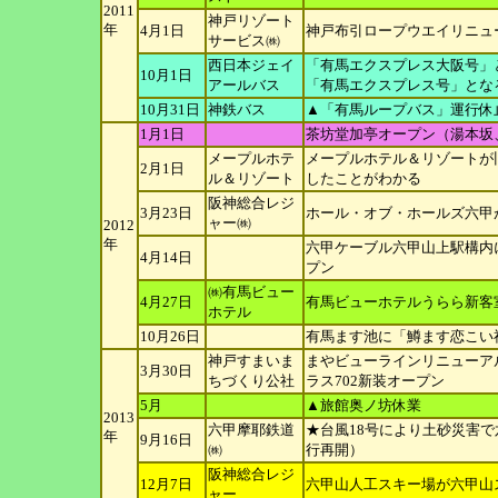
2011
神戸リゾート
年
4月1日
神戸布引ロープウエイリニュ
サービス㈱
西日本ジェイ
「有馬エクスプレス大阪号」
10月1日
アールバス
「有馬エクスプレス
号」とな
10月31日
神鉄バス
▲「有馬ループバス」運行休
1月1日
茶坊堂加亭オープン（湯本坂
メープルホテ
メープルホテル＆リゾートが
2月1日
ル＆リゾート
したことがわかる
阪神総合レジ
3月23日
ホール・オブ・ホールズ六甲
ャー㈱
2012
年
六甲ケーブル六甲山上駅構内に
4月14日
プン
㈱有馬ビュー
4月27日
有馬ビューホテルうらら新客
ホテル
10月26日
有馬ます池に「鱒ます恋こい
神戸すまいま
まやビューラインリニューア
3月30日
ちづくり公社
ラス702新装オープ
ン
5月
▲旅館奥ノ坊休業
2013
六甲摩耶鉄道
★台風18号により土砂災害で六
年
9月16日
㈱
行再開）
阪神総合レジ
12月7日
六甲山人工スキー場が六甲山
ャー