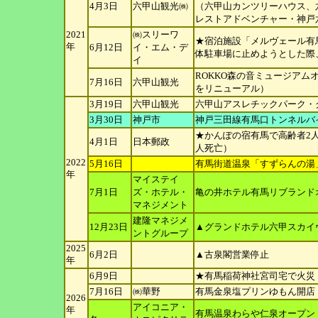
4月3日
六甲山観光㈱
（六甲山カンツリーハウ
ス、
レストアドベンチャー・神戸
2021
㈱スリーワ
★宿泊施設「メルヴェール有
年
6月12日
イ・
エム・デ
体駐車場に止め
ようとした際
イ
ROKKO森の音ミュージア
7月16日
六甲山観光
をリニューアル）
3月19日
六甲山観光
六甲山アスレチックパーク・
3月30日
神戸市
神戸三田線有馬口トンネルバ
★かんぽの宿有馬で高齢者2
4月1日
日本郵政
人死亡）
2022
5月16日
有馬街道温泉「すずらんの湯
年
マイステイ
7月1日
ズ・
ホテル・
亀の井ホテル有馬リブランド
マネ
ジメント
建隆マネジメ
12月23日
▲グランドホテル六甲スカイ
ントグループ
2025
6月2日
▲古泉閣営業停止
年
6月9日
★有馬稲荷神社宮司宅で火災
7月16日
㈱華野
有馬金泉塩プリンゆもん開店
2026
アイコニア・
年
有馬温泉わらや仁泉オープン（