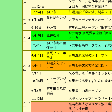
ンサイダー」を76年
ぶりに復
年
11月24日
▲回る十国展望台営業終了
12月4日
神戸市
外湯施設「金の湯」開業（旧
阪神総合レジ
4月18日
六甲ガーデンテラスオープン
2003
ャー
年
6月6日
神戸市
有馬の工房オープン（旧有馬
金井啓修(有馬温泉旅館「陶
5月19日
金井啓修
される
2004
年
神戸市都市整
12月19日
▲六甲有馬ロープウェー表六
備公社
有馬ビューホ
4月11日
有馬温泉太閤の湯オープン
テル
郵趣文化セン
5月6日
有馬切手文化博物館開館（→2
2005
ター
年
7月7日
光る遊歩道「摩耶☆きらきら
カトープレジ
10月5日
有馬街道温泉すずらんの湯オ
ャ
ーグループ
有馬町自治協
6月3日
有馬癒しの森オープン
議会
11月3日
六甲ヒルトップギャラリーオ
2007
経済産業省がメリケン波止場
年
店（→神戸市