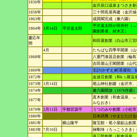
1836年
金沢辰口温泉まつさき創
1858年
三十間長屋再建（金沢城
1863年
成巽閣完成（兼六園）
平沢嘉太郎が田井村（→
1864年
3月14日
平沢嘉太郎
園創業者、
材木王）
慶応年
和田屋創業（白山市三宮
間
4月
たちばな四季亭開業（山
1868年
八重門漆器店創業（輪島
吉田屋山王閣開業（山代
1869年
主計(かずえ)町茶屋街、
1872年
金波荘創業（和kぅ羅温
1873年
3月14日
尾山神社創建（金沢市、
1874年
兼六園開放（1676作庭）
直木創業（和倉温泉、→1
1877年
ルなおき）
1879年
2月11日
宇都宮源平
うつのみや創業（小松市
1880年
日本武尊（やまとたける
1881年
横山隆平
隆宝館・尾小屋鉱山創業
1883年
7月10日
禄剛埼（ろっこうさき）
喜三郎創業（和倉温泉、→1