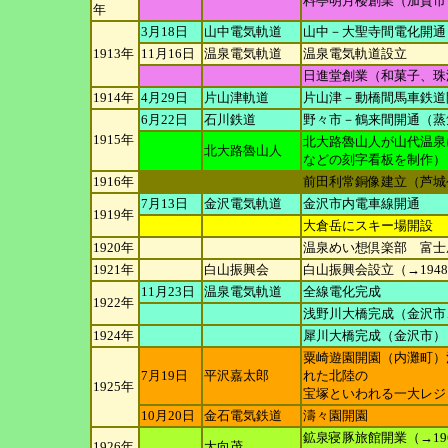
料亭明月楼創業（加賀市
年
3月18日
山中電気軌道
山中－大聖寺間電化開通
1913年
11月16日
温泉電気軌道
温泉電気軌道設立
日進堂創業（和菓子、珠
1914年
4月29日
片山津軌道
片山津－動橋間馬車鉄道
6月22日
石川鉄道
野々市－鶴来間開通（蒸
1915年
北大路魯山人が山代温泉
北大路魯山人
などの刻字
看板を制作）
1916年
前田利常銅像建立（芦城
7月13日
金沢電気軌道
金沢市内電車線開通
1919年
大倉岳にスキー場開設
1920年
温泉めい想倶楽部 富士
1921年
白山振興会
白山振興会設立（→194
11月23日
温泉電気軌道
全線電化完成
1922年
浅野川大橋完成（金沢市
1924年
犀川大橋完成（金沢市）
粟崎遊園開園（内灘町）
7月19日
平沢嘉太郎
れた北陸の
1925年
宝塚といわれる一大レジ
10月20日
金石電気鉄道
濤々園開園
鉱泉寝豚旅館開業（→19
1926年
大向茂