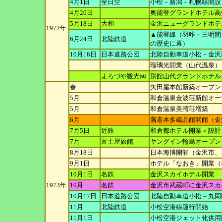
4月1日
全日空
小松－新潟－札幌線開設（
4月20日
奥能登グランドホテル高
5月18日
大和
金沢ニューグランドホテ
1972年
▲能登線（羽咋－三明間
6月24日
北陸鉄道
の歴史に
幕）
10月18日
日本道路公団
北陸自動車道小松－金沢
瑠璃光開業（山代温泉）
よろづや観光㈱
別館山代グランドホテル
春
矢田屋本館新築オープン
5月
和倉温泉金波荘新館オー
5月
和倉温泉美湾荘増築
6月
藩老本多蔵品館開館（金
7月5日
近鉄
和倉都ホテル開業＜設計
7月
富士屋旅館
ヤングイン輪島オープン
8月18日
日本海博開催（金沢市、1
9月1日
ホテル「なおき」開業（
10月1日
名鉄
金沢スカイホテル開業
1973年
10月
名鉄
金沢市武蔵町に金沢スカ
10月17日
日本道路公団
北陸自動車道小松－丸岡
11月
北陸鉄道
小松空港線運行開始
11月1日
小松空港ジェット化供用