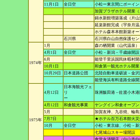
11月1日
全日空
小松ー東京間にボーイング
加賀プラザホテル開業（
錦水新館増築落成（片山
延楽新館完成（宇奈月温
ホテル森本本館新築オー
石川県
石川県白山自然保護セン
1月
森の栖開業（山代温泉）
4月1日
全日空
小松－新潟－千歳線開設（
6月
能登千里浜国民休暇村開
1974年
10月1日
和倉第一観光ホテル開業
10月29日
日本道路公団
北陸自動車道砺波－金沢
能登海浜有料道路全線開
日本海観光フェ
4月12日
リ
珠洲飯田港－佐渡小木港間
ー
4月12日
和倉観光事業
ヤングイン和倉オープン
5月
加賀友禅、九谷焼、輪島
7月7日
★ホテル百万石本館火災
1975年
10月
全日空
小松－東京線、小松－新潟
七尾城山スキー場開設
食堂永清開店（白山市白