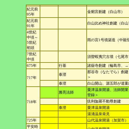
紀元前
金剱宮創建（白山市）
95年
紀元前
白山比め神社創建（白山
91年
4世紀
中頃～
雨の宮1号墳築造（中能
5世紀
初頭
7世紀
須曽蝦夷穴古墳（七尾市
中頃
675年
行基
諸嶽寺創建（輪島市、→1
那谷寺（なたでら）創建
泰澄
＞
717年
泰澄
白山開山、源五郎が道案
粟津温泉開湯、法師開業
雅亮法師
登録＞
倶利伽羅不動尊創建
718年
泰澄
粟津温泉開湯
湯涌温泉発見
725年
山代温泉開湯（加賀市）
平安時