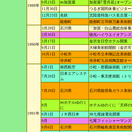
9月23日
㈱加賀屋
加賀屋｢雪月花｣オープン
1989年
11月30日
つるぎ国民休養ビジター
12月25日
名鉄
北陸道特急バス名古屋－
能都町
能都町立羽根万象美術館
3月29日
石川県
「加賀・白山麓総合保養
3月30日
徳光ハイウエイオアシス
5月17日
金沢全日空ホテル開業
1990年
9月21日
大樋美術館開館（金沢市
10月1日
小松市
小松市立本陣記念美術館
寺井町
寺井町九谷焼陶芸館オー
6月1日
南西航空
小松－那覇線就航（B737
日本エアシステ
7月20日
小松－東京便就航（トリ
ム
7月29日
石川県
石川県能登島ガラス美術
㈱ホテルゆのく
8月
ホテルゆのくに「天祥の
に
1991年
9月1日
ＪＲ西日本
JR七尾線電化開業
9月
七尾フィッシャーマンズ
9月6日
石川県
石川県輪島漆芸美術館開