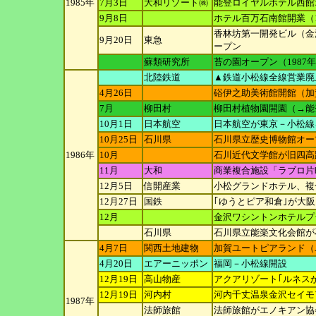
1985年
7月3日
大和リゾート㈱
能登ロイヤルホテル西館
9月8日
ホテル百万石南館開業（
香林坊第一開発ビル（金沢
9月20日
東急
ープン
蘇類研究所
苔の園オープン（1987
北陸鉄道
▲鉄道小松線全線営業廃
4月26日
硲伊之助美術館開館（加
7月
柳田村
柳田村植物園開園（→能
10月1日
日本航空
日本航空が東京－小松線
10月25日
石川県
石川県立歴史博物館オー
1986年
10月
石川近代文学館が旧四高
11月
大和
商業複合施設「ラブロ片
12月5日
信開産業
小松グランドホテル、複
12月27日
国鉄
｢ゆうとピア和倉｣が大
12月
金沢ワシントンホテルプ
石川県
石川県立能楽文化会館が
4月7日
関西土地建物
加賀ユートピアランド（
4月20日
エアーニッポン
福岡－小松線開設
12月19日
高山物産
アクアリゾート｢ルネス
12月19日
河内村
河内千丈温泉金沢セイモ
1987年
法師旅館
法師旅館がエノキアン協