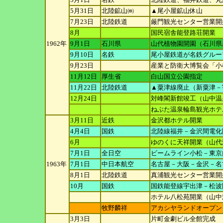
5月31日
北陸鉱山㈱
▲尾小屋鉱山休山
7月23日
北陸鉄道
厳門観光センター営業開
8月
国民宿舎能登路荘開業
1962年
9月1日
石川県
山代植物園開園（石川県
9月10日
名鉄
尾小屋鉄道が名鉄グルー
9月23日
産業と防衛大博覧会「小
11月12日
厚生省
白山国立公園指定
11月22日
北陸鉄道
▲粟津線廃止（新粟津－
12月24日
対峰閣新館竣工（山中温
ねぶた温泉輪島観光ホテ
3月11日
近鉄
金沢都ホテル開業
4月4日
国鉄
北陸線福井－金沢間電化
6月
ゆのくに天祥開業（山代
7月1日
全日空
ビームライン小松－東京線
1963年
7月1日
中日本航空
名古屋－大阪－金沢－名
8月1日
北陸鉄道
真浦観光センター営業開
10月
国鉄
国鉄能登線宇出津－松波
ホテル八松苑開業（山中
牧野麟祥
アカシヤランドオープン
3月3日
片町金劇ビル全館完成