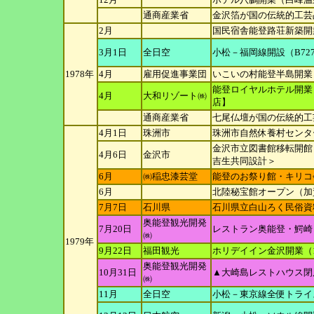
通商産業省
金沢箔が国の伝統的工芸
2月
国民宿舎能登路荘新築開
3月1日
全日空
小松－福岡線開設（B72
1978年
4月
雇用促進事業団
いこいの村能登半島開業
能登ロイヤルホテル開業
4月
大和リゾート㈱
店】
通商産業省
七尾仏壇が国の伝統的工
4月1日
珠洲市
珠洲市自然休養村センタ
金沢市立図書館移転開館
4月6日
金沢市
吉生共同
設計＞
6月
㈱稲忠漆芸堂
能登のお祭り館・キリコ
6月
北陸秘宝館オープン（加
7月7日
石川県
石川県立白山ろく民俗資
奥能登観光開発
7月20日
レストラン奥能登・鰐崎
㈱
1979年
9月22日
福田観光
ホリデイイン金沢開業（1
奥能登観光開発
10月31日
▲大崎島レストハウス閉
㈱
11月
全日空
小松－東京線全便トライ