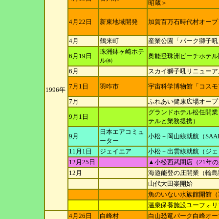
昭蔵＞
4月22日
新東地域開発
加賀百万石時代村オープ
4月
鶴来町
産業公園「パーク獅子吼
珠洲鉢ヶ崎ホテ
6月19日
奥能登珠洲ビーチホテル
ル
㈱
6月
スカイ獅子吼リニューア
7月1日
羽咋市
宇宙科学博物館「コスモ
1996年
7月
ふれあい健康広場オープ
グランドホテル松任開業
9月1日
テルと業務提
携）
日本エアコミュ
9月
小松－岡山線就航（SAAB3
ー
ター
11月1日
ジェイエア
小松－出雲線就航（ジェッ
12月25日
▲小松西武閉店（21年
12月
海遊能登の庄開業（輪島
山代大田楽開始
魚のいない水族館開館（
温泉保養施設ユーフォリ
4月26日
白峰村
白山恐竜パーク白峰オー