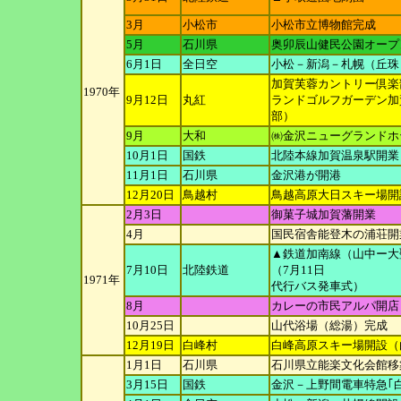
3月
小松市
小松市立博物館完成
5月
石川県
奥卯辰山健民公園オープ
6月1日
全日空
小松－新潟－札幌（丘珠）
加賀芙蓉カントリー倶楽部
1970年
9月12日
丸紅
ランドゴルフガ
ーデン加
部）
9月
大和
㈱金沢ニューグランドホ
10月1日
国鉄
北陸本線加賀温泉駅開業
11月1日
石川県
金沢港が開港
12月20日
鳥越村
鳥越高原大日スキー場開
2月3日
御菓子城加賀藩開業
4月
国民宿舎能登木の浦荘開業
▲鉄道加南線（山中ー大
7月10日
北陸鉄道
（7月11日
1971年
代行バス発車式）
8月
カレーの市民アルパ開店
10月25日
山代浴場（総湯）完成
12月19日
白峰村
白峰高原スキー場開設（
1月1日
石川県
石川県立能楽文化会館移
3月15日
国鉄
金沢－上野間電車特急｢