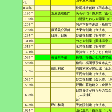
山中温泉開湯
代
834年
松尾神社創建（羽咋市志
1180年
荒屋源右衛門
あらや滔々庵創業（山代
1190年
白鷺湯たわらや開業（山
1268年
阿岸本誓寺創建（輪島市
1289年
徹通義介禅師
大乗寺創建（金沢市）
1294年
日乗、日像
妙成寺創建（羽咋市）＜
1311年
のとや創業（粟津温泉）
1313年
永光寺創建（羽咋市）
1321年
總持寺（そうじじ）創建
1539年
長谷川等伯
長谷川等伯が七尾市で生
1569年
輪島に福岡県宗像市あた
前田利家
前田利家が尾山城（金沢
1583年
宝円寺創建（金沢市）
1585年
妙立寺創建（金沢市、16
1587年
野田山墓地建立（金沢市
日野資信が持ち舟の安全
1608年
（→福浦灯
台）
1623年
巨山和滴
天徳院創建（金沢市）
1624年
山代温泉「白銀屋（しろ