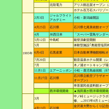
北陸電力
アリス館志賀オープン（
ホテル百万石スパリゾー
ジャルフライト
2月3日
小松－新潟線開設
アカ
デミー
4月25日
石川県
石川県七尾美術館オープ
4月
JR西日本
「スーパー雷鳥サンダー
5月12日
中島町
能登演劇堂開館
5月
体験型施設｢奥能登塩田
6月4日
石黒産業
日本自動車博物館移転オ
1995年
7月20日
観音温泉ホテル開業（レ
7月
木ノ浦オートキャンプ場
11月1日
エアーニッポン
小松－鹿児島線就航（B73
石川県立航空プラザオー
11月27日
石川県
オープン）
串茶屋民俗資料館オープ
西洋環境開発
▲浅田屋が西洋環境開発
中ノ峠ミュージックラボ
3月
修、→2015年4
月ミュー
金沢港大野からくり記念
4月13日
石川県