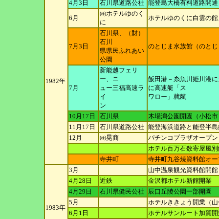
4月3日
石川県道路公社
能登島大橋有料道路開通（
㈱ホテルゆのく
6月
ホテルゆのくに白雲の館
に
石川県、（財）
石川
7月3日
のとじま水族館（のとじ
県県民ふれあい
公園
新能越フェリ
ー、ニ
飯田港－糸魚川姫川港に
1982年
7月
ュー三福高速ラ
に高速艇「ス
イ
ワロー」就航
ン
10月17日
石川県
木場潟公園開園（小松市
11月17日
石川県道路公社
能登海浜道路と能登半島
12月
㈱晃商
パチンコプラザオープン
ホテル百万石数寄屋風別
寺井町
寺井町九谷焼資料館オー
3月
山中温泉観光資料館開館
4月28日
近鉄
金沢都ホテル新館開業
4月29日
石川県健民公社
辰口丘陵公園一部開園
5月
ホテルききょう開業（山
1983年
6月1日
ホテルサンルート加賀開