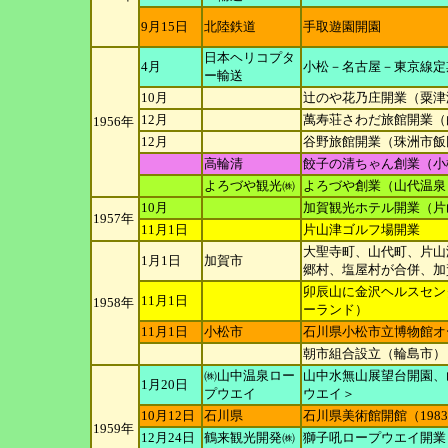
9月15日
北陸鉄道
手取遊園開園
日本ヘリコプタ
4月
小松－名古屋－東京線定
ー
輸送
10月
辻のや花乃庄開業（粟津
12月
萬寿荘さわだ旅館開業（
1956年
12月
谷野旅館開業（珠洲市飯
高輪清
餃子の清ちゃん創業（小
よろづや観光㈱
よろづや創業（山代温泉
10月
加賀観光ホテル開業（片
1957年
11月1日
片山津ゴルフ場開業
大聖寺町、山代町、片山
1月1日
加賀市
郷村、塩屋
村が合併、加
卯辰山に金沢ヘルスセン
11月1日
1958年
ーランド）
11月1日
小松市
石川県小松市立博物館オ
朝市組合設立（輪島市）
㈱山中温泉ロー
山中水無山展望台開園、
1月20日
プ
ウエイ
ウエイ＞
10月12日
石川県
石川県美術館開館（198
1959年
12月24日
鶴来観光開発㈱
獅子吼ロープウエイ開業（