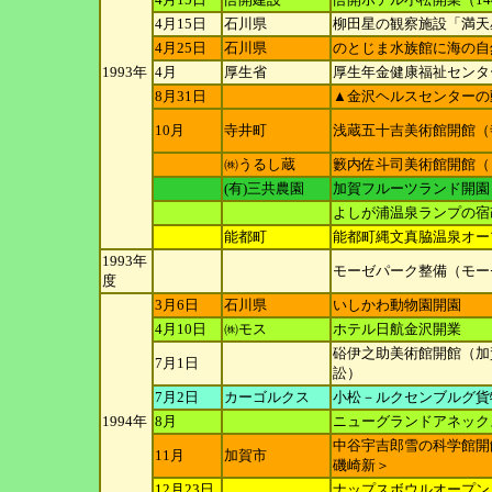
4月15日
石川県
柳田星の観察施設「満天
4月25日
石川県
のとじま水族館に海の自
1993年
4月
厚生省
厚生年金健康福祉センタ
8月31日
▲金沢ヘルスセンターの
10月
寺井町
浅蔵五十吉美術館開館（
㈱うるし蔵
籔内佐斗司美術館開館（
(有)三共農園
加賀フルーツランド開園
よしが浦温泉ランプの宿
能都町
能都町縄文真脇温泉オー
1993年
モーゼパーク整備（モー
度
3月6日
石川県
いしかわ動物園開園
4月10日
㈱モス
ホテル日航金沢開業
硲伊之助美術館開館（加
7月1日
訟）
7月2日
カーゴルクス
小松－ルクセンブルグ貨物定
1994年
8月
ニューグランドアネック
中谷宇吉郎雪の科学館開
11月
加賀市
磯崎新＞
12月23日
ナップスボウルオープン