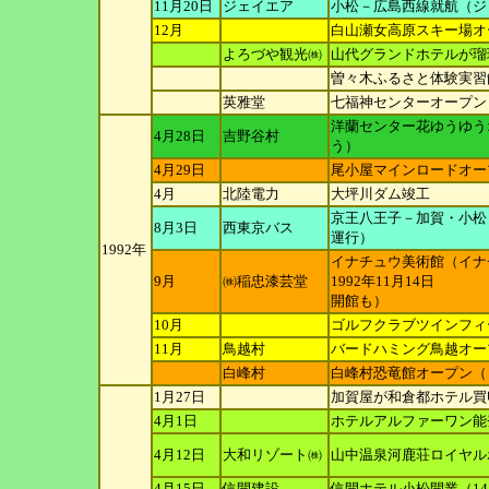
11月20日
ジェイエア
小松－広島西線就航（ジェ
12月
白山瀬女高原スキー場オ
よろづや観光㈱
山代グランドホテルが瑠
曽々木ふるさと体験実習
英雅堂
七福神センターオープン
洋蘭センター花ゆうゆう
4月28日
吉野谷村
う）
4月29日
尾小屋マインロードオー
4月
北陸電力
大坪川ダム竣工
京王八王子－加賀・小松
8月3日
西東京バス
運行）
1992年
イナチュウ美術館（イナ
9月
㈱稲忠漆芸堂
1992年11月14日
開館も）
10月
ゴルフクラブツインフィ
11月
鳥越村
バードハミング鳥越オー
白峰村
白峰村恐竜館オープン（
1月27日
加賀屋が和倉都ホテル買
4月1日
ホテルアルファーワン能
4月12日
大和リゾート㈱
山中温泉河鹿荘ロイヤル
4月15日
信開建設
信開ホテル小松開業（1