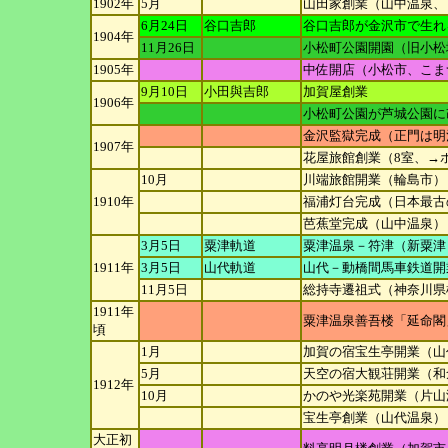
1902年
5月
山田家創業（山中温泉、→
6月24日
谷口吉郎
谷口吉郎が金沢市で生れ
1904年
11月26日
小松町公園開園（旧小松
1905年
中佐開店（小松市、こま
9月10日
小田與吉郎
加賀屋創業
1906年
小松町公園が芦城公園に
金沢監獄完成（正門は明
1907年
花屋旅館創業（8室、→
10月
川端旅館開業（輪島市）
1910年
福浦灯台完成（日本最古
芭蕉堂完成（山中温泉）
3月5日
粟津軌道
粟津温泉－符津（新粟津
1911年
3月5日
山代軌道
山代－動橋間馬車鉄道開
11月5日
総持寺遷祖式（神奈川県
1911年
粟津温泉善吾楼「延命閣
頃
1月
加賀の宿宝生亭開業（山
5月
天空の宿大観荘開業（和
1912年
10月
かのや光楽苑開業（片山
宝生亭創業（山代温泉）
大正初