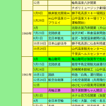
12月
輪島温泉八汐開業
チボリミュージック劇場
1月9日
鶴来観光開発㈱
獅子吼高原スキー場開設
㈱山中温泉ロー
山中温泉スキー場リフト
1月29日
プ
ウエイ
運輸開始）
3月
北陸古賀乃井開業（片山
7月23日
北陸鉄道
金沢片町－和倉温泉間急
1960年
8月1日
北日本観光
金沢－加賀温泉郷間の温
10月10日
日本山妙法寺
獅子吼高原に仏舎利塔建
10月20日
山代温泉観光センターに
千里浜ヘルスセンターオ
3月
亀山敬司
亀山敬司が加賀市で生れる
5月15日
北陸鉄道
能登半島定期観光線運行
5月24日
対峰閣本館竣工（山中温
1961年
10月1日
国鉄
特急「白鳥」運行開始（
12月20日
航空自衛隊
小松空港開港（共用飛行
12月
ゆけむりの宿美湾荘開業
高輪正勝
餃子菜館勝ちゃん開店（
1月1日
ホテル百万石開業（加賀
4月
全日本空輸
小松－大阪、小松－名古屋
5月1日
名鉄
北陸鉄道、福井鉄道、丸