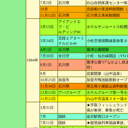
7月2日
石川県
白山自然保護センター竣
10月
北前船の里資料館開館（
11月12日
石川県
石川県立美術館開館
アイアンドエ
3月15日
フ・ビ
ホテルサンルート小松開
ルディング㈱
北陸エアターミ
3月24日
小松空港国際線新旅客タ
ナ
ルビル㈱
4月1日
石川県
粟津公園開園
7月30日
全日空
小松－仙台線開設（YS11
1984年
粟津公園で｢なかよし鉄
8月1日
石川県
存）
9月
花紫開業（山中温泉）
10月25日
加賀市
加賀市鴨池観察館オープ
11月30日
石川県
県立尾小屋鉱山資料館落
12月12日
アパグループ
ホテルグループ第一号ホ
12月22日
白山中宮温泉スキー場オ
★手取フィッシュランド
3月31日
係が衝突、乗客
が死亡
7月
国鉄
金沢駅西口オープン
7月11日
国鉄
★能登線列車脱線事故、