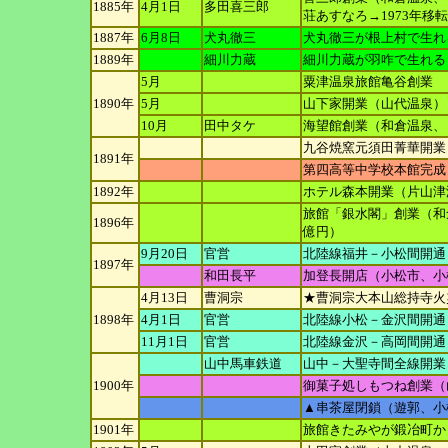
1885年
4月1日
多田喜三郎
荘あすな
ろ→1973年
1887年
6月8日
犬丸徹三
犬丸徹三が根上村で生れ
1889年
細川力蔵
細川力蔵が羽咋で生れる
5月
粟津温泉旅館亀谷創業
1890年
5月
山下家開業（山代温泉）
10月
田中タケ
海望館創業（和倉温泉、→
九谷焼窯元須田菁華開業
1891年
第四高等中学校本館完成
1892年
ホテル森本開業（片山津
旅館「銀水閣」創業（和倉
1896年
億円）
9月20日
官営
北陸線福井－小松間開通
1897年
和田長平
加登長開店（小松市、小
4月13日
曹洞宗
★曹洞宗大本山総持寺火
1898年
4月1日
官営
北陸線小松－金沢間開通
11月1日
官営
北陸線金沢－高岡間開通
山中馬車鉄道
山中－大聖寺間全線開業
1900年
御菓子処しもつね創業（
▲串茶屋閉鎖（遊郭、小
1901年
旅館きたみやが鍛冶町か