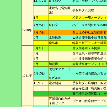
12月12日
日本航空
新潟－小松－ソウル線開
建設省（電源開
手取川ダム完成
発）
1月
柏野スキー場オープン（
4月25日
全日空
小松－東京間にB747SR
1980年
9月15日
白山比め神社宝物館開館
9月
北陸鉄道
▲鉄道能美線全線営業廃
輪島市
輪島市営三井スキー場開
3月3日
金沢国際ホテル開業
4月
粟津温泉－那谷寺間遊歩
6月
山中漆器伝統産業会館オ
6月
加賀屋
能登渚亭オープン（180
北陸エアターミ
9月15日
ナ
小松空港国内線新旅客タ
1981年
ルビル㈱
11月17日
電源開発
手取川ダム展示館一般公
那谷寺庭園「琉美園」復
安宅海浜公園開園（小松
石川県白山自然
ブナオ山観察館オープン
保護センター