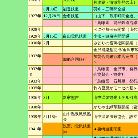
月改築・
海游能登の庄）
6月30日
能登鉄道
羽咋－三明間全通
1927年
12月28日
金名鉄道
白山下－鶴来町間全通、
「鳥瞰図 能登鉄道沿線
1928年
べにや無何有開業（山代
1929年
5月15日
白山電気鉄道
小松－遊泉寺間開通
1930年
7月
みどりの宿萬松閣開業（
金沢能楽堂完成(金沢市広
1932年
加能合同銀行本店完成（
加能合同銀行
＞
1932年
「鳥瞰図 金沢市」発行
頃
会協賛会・
観光社
1933年
「鳥瞰図 石川県」発行
1935年
竹内巨麿がモーゼの墓を
1936年
3月
新家熊吉
山中温泉観光ホテル河鹿
1938年
かたやま緑華苑開業（粟
山中温泉風致協
1939年
3月18日
山中温泉風致協会」設立
会
浅野川電気鉄道
1941年
▲粟崎遊園閉園
㈱