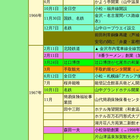
6月
かよう亭開業（山中温泉
10月1日
全日空
小松－福井線開設
1966年
金沢－名古屋間バス路線
11月30日
国鉄、名鉄
衣）
12月7日
名鉄
山中ロープウエイ設立
前田利常銅像再建（芦城
安宅の関に「弁慶・富樫
2月11日
北陸鉄道
▲ 金沢市内電車線全線
2月11日
「8番ラーメン」創業（
3月24日
辻口博啓
辻口博啓が七尾市の和菓
3月
手取観光
手取釣堀センタ開業（→
6月12日
全日空
小松－札幌線｢アカシア
7月
桜井能唯
能登記念館喜兵衛どん開業
10月1日
名鉄
山中グランドホテル開業
1967年
簡易保険福祉事
11月
山代簡易保険保養センタ
業団
田中三郎
ホテル海望開業（和倉温
ホテル百万石円形式大プ
湖月荘八方苑第二新館オ
森田一夫
小松弥助創業（→1998
片山津温泉加賀観光ホテ