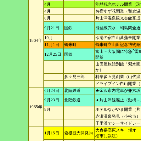
4月
能登観光ホテル開業（珠
4月
お宿すず花開業（和倉温
8月
片山津温泉観光会館完成
9月21日
国鉄
能登線穴水－蛸島間全通
10月
ゆ湯の宿白山菖蒲亭開業
1964年
11月1日
鶴来町
鶴来町立山田記念博物館
富山－大阪間に特急｢雷
12月25日
国鉄
開始
山田屋旅館別館「紫水園
か）
多々見三郎
料亭多々見創業（山代温泉
ドライブイン白山開業（
6月24日
北陸鉄道
★金沢市内電車が兼六坂
9月23日
北陸鉄道
▲片山津線廃止（動橋－
1965年
9月
ホテルながやま開業（片
赤瀬温泉発見（小松市）
千里浜でシーサイドレー
大倉岳高原スキー場オープ
1月15日
箱根観光開発㈱
松市に譲
渡）