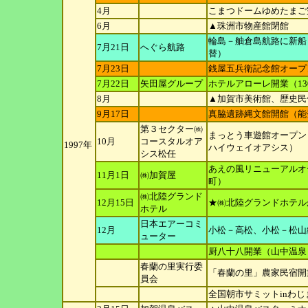
4月
こまつドームゆめたまご
6月
▲珠洲市物産館閉館
輪島－舳倉島航路に新船
7月21日
へぐら航路
替）
7月23日
銭屋五兵衛記念館オープ
7月22日
矢田屋グループ
ホテルアローレ開業（1
8月
▲加賀市美術館、歴史民
9月17日
真脇遺跡縄文館開館（能
第３セクター㈱
まっとう車遊館オープン
10月
コー
スタルオア
1997年
ハイウェイオ
アシス）
シス松
任
あえの風リニューアルオ
11月1日
㈱加賀屋
町）
㈱北陸グランド
12月15日
★㈱北陸グランドホテル
ホ
テル
日本エアーコミ
12月
小松－高松、小松－松山線就
ュ
ーター
厨八十八開業（山中温泉
春蘭の里実行委
「春蘭の里」農家民宿開
員会
全国朝市サミットinわじ