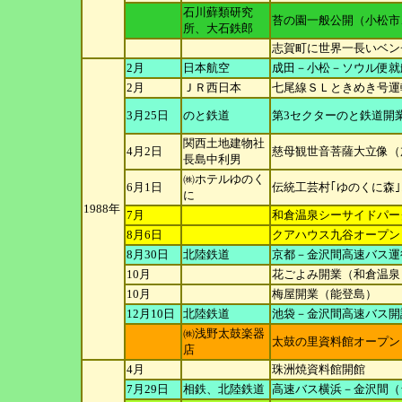
石川蘚類研究
苔の園一般公開（小松市、
所、
大石鉄郎
志賀町に世界一長いベンチ
2月
日本航空
成田－小松－ソウル便就
2月
ＪＲ西日本
七尾線ＳＬときめき号運
3月25日
のと鉄道
第3セクターのと鉄道開
関西土地建物社
4月2日
慈母観世音菩薩大立像（
長島中利男
㈱ホテルゆのく
6月1日
伝統工芸村｢ゆのくに森
に
1988年
7月
和倉温泉シーサイドパー
8月6日
クアハウス九谷オープン
8月30日
北陸鉄道
京都－金沢間高速バス運
10月
花ごよみ開業（和倉温泉
10月
梅屋開業（能登島）
12月10日
北陸鉄道
池袋－金沢間高速バス開
㈱浅野太鼓楽器
太鼓の里資料館オープン
店
4月
珠洲焼資料館開館
7月29日
相鉄、北陸鉄道
高速バス横浜－金沢間（