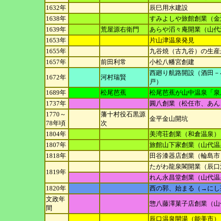
1632年
辰巳用水建設
1638年
すみよしや旅館創業（金
1639年
荒屋源右衛門
あらや滔々庵開業（山代
1653年
片山津温泉発見
1655年
九谷焼（古九谷）の生産
1657年
前田利常
小松八幡宮創建
西廻り航路開設（酒田－
1672年
河村瑞賢
戸）
1689年
松尾芭蕉
松尾芭蕉が山中温泉「泉
1737年
圓八創業（松任市、あん
1770～
藩十村役石黒源
金平金山開坑
78年頃
次
1804年
美湾荘創業（和倉温泉）
1807年
旅館山下家創業（山代温
1818年
田谷漆器店創業（輪島市
たがわ龍泉閣開業（辰口
1819年
れん永昌堂創業（山代温
1820年
西の郭、始まる（→にし
文政年
惣八藤澤菓子店創業（山
間
辰口温泉開湯（能美市）