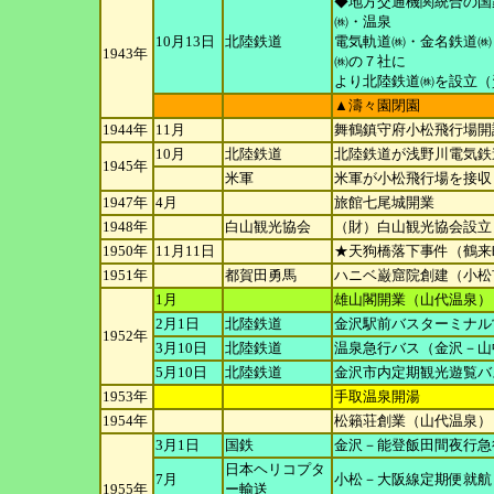
◆地方交通機関統合の国
㈱・温泉
10月13日
北陸鉄道
電気軌道㈱・金名鉄道㈱
1943年
㈱の７社に
より北陸鉄道㈱を設立（資本
▲濤々園閉園
1944年
11月
舞鶴鎮守府小松飛行場開
10月
北陸鉄道
北陸鉄道が浅野川電気鉄
1945年
米軍
米軍が小松飛行場を接収
1947年
4月
旅館七尾城開業
1948年
白山観光協会
（財）白山観光協会設立
1950年
11月11日
★天狗橋落下事件（鶴来
1951年
都賀田勇馬
ハニベ巌窟院創建（小松
1月
雄山閣開業（山代温泉）
2月1日
北陸鉄道
金沢駅前バスターミナル
1952年
3月10日
北陸鉄道
温泉急行バス（金沢－山
5月10日
北陸鉄道
金沢市内定期観光遊覧バ
1953年
手取温泉開湯
1954年
松籟荘創業（山代温泉）
3月1日
国鉄
金沢－能登飯田間夜行急行
日本ヘリコプタ
7月
小松－大阪線定期便就航
1955年
ー
輸送