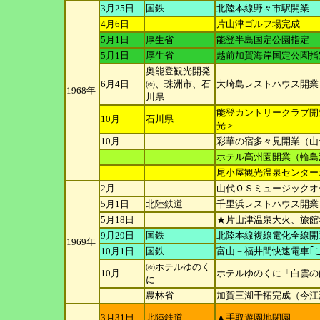
3月25日
国鉄
北陸本線野々市駅開業
4月6日
片山津ゴルフ場完成
5月1日
厚生省
能登半島国定公園指定
5月1日
厚生省
越前加賀海岸国定公園指
奥能登観光開発
6月4日
㈱、珠洲市、石
大崎島レストハウス開業
1968年
川
県
能登カントリークラブ開
10月
石川県
光＞
10月
彩華の宿多々見開業（山
ホテル高州園開業（輪島
尾小屋観光温泉センター
2月
山代ＯＳミュージックオ
5月1日
北陸鉄道
千里浜レストハウス開業
5月18日
★片山津温泉大火、旅館
9月29日
国鉄
北陸本線複線電化全線開
1969年
10月1日
国鉄
富山－福井間快速電車｢
㈱ホテルゆのく
10月
ホテルゆのくに「白雲の
に
農林省
加賀三湖干拓完成（今江
3月31日
北陸鉄道
▲手取遊園地閉園