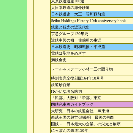
東京鉄道遺産100選
大日本鉄道の海外鉄道
日本鉄道史 大正・昭和戦前篇
Seibu Holdings History 10th anniversary book
鉄道と観光の近現代史
京急グループ120年史
近鉄中興の祖 佐伯勇の生涯
日本鉄道史 昭和戦後・平成篇
電鉄は聖地をめざす
満鉄全史
レール＆ステージ小林一三の贈り物
時刻表完全復刻版164年10月号
鉄道珍百景
ゆかいな珍名踏切
「民都」大阪対「帝都」東京
国鉄色車両ガイドブック
大研究 日本の鉄道会社 JR東海
西武王国の興亡-堤義明 最後の告白
国鉄－「日本最大の企業」の栄光と崩壊
にっぽんの鉄道150年