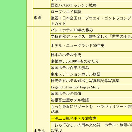
西鉄バスのチャレンジ戦略
ロープウエイ探訪
索道
絶景！日本全国ロープウエイ・ゴンドラコンプ
トガイ
ド
パレスホテル10年の歩み
文藝春秋デラックス 旅を楽しく「世界のホテ
ホテル・ニューグランド50年史
日本のホテル小史
京都ホテル100年ものがたり
帝国ホテル百年の歩み
東京ステーションホテル物語
日光金谷ホテル蔵出し写真展記念写真集
Legend of history Fujiya Story
帝国ホテルの流儀
箱根富士屋ホテル物語
もっと身近にリゾートを セラヴィリゾート泉
45年
一泊二日観光ホテル旅案内
「おもてなし」の日本文化誌 ホテル・旅館の
に学
ぶ
ホテル