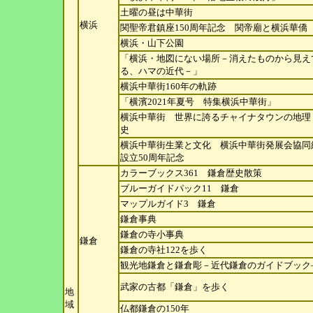
土曜の昼は中華街
横浜
関聖帝君鎮座150周年記念 関帝廟と横浜華僑
横浜・山下公園
「横浜・地図にない場所－消えたものから見え
る、
ハマの近代－」
横浜中華街160年の軌跡
「横濱2021年夏号 特集横浜中華街」
横浜中華街 世界に誇るチャイナタウンの地理
史
横浜中華街生業と文化 横浜中華街発展会協同
設立50周年記念
カラーブックス361 鎌倉歴史散策
ブルーガイドパック11 鎌倉
マップルガイド3 鎌倉
鎌倉事典
鎌倉の寺小事典
鎌倉
鎌倉の寺社122を歩く
観光地鎌倉と鎌倉彫－近代鎌倉のガイドブック
武家の古都「鎌倉」を歩く
地
域
仏都鎌倉の150年