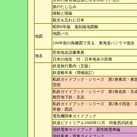
旅のたしなみ
移動と階級
観光を忘れた日本
昭和9年版 復刻版地図帳
地図バカ
地図
100年前の鳥瞰図で見る 東海道パノラマ遊歩
民俗地名語彙事典
地名
日本の地名 付・日本地名小辞典
鉄道旅行案内（五版）
鉄道略年表（増補改訂）
私鉄ガイドブック・シリーズ 第1巻東武・東
営団
私鉄ガイドブック・シリーズ 第3巻名鉄・京
都営地
下鉄・京浜
私鉄ガイドブック・シリーズ 第2巻小田急・
帝都・
西武
電気機関車ガイドブック
鉄道ピクトリアル1969年11月 特集西武鉄道
国鉄電車ガイドブック 新性能電車編
国鉄客車・貨車ガイドブック