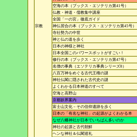
空海の本（ブックス・エソテリカ第41号）
仏教・神道・儒教集中講座
全国「一の宮」徹底ガイド
宗教
神仏習合の本（ブックス・エソテリカ第45号）
寺社勢力の中世
神と仏の道を歩く
日本の神様と神社
日本全国このパワースポットがすごい！
修行の本（ブックス・エソテリカ第47号）
名僧の事典（エソテリカ事典シリーズ8）
八百万神をめぐる古代王権の謎
神社仏閣に隠された古代史の謎
よくわかる日本神道のすべて
空海と高野山
京都妖界案内
富士山文化－その信仰遺跡を歩く
日本の「有名な神社」の起源がよくわかる本
なぜ八幡神社が日本でいちばん多いのか
神社の起源と古代朝鮮
ヘンな神社＆仏閣巡礼