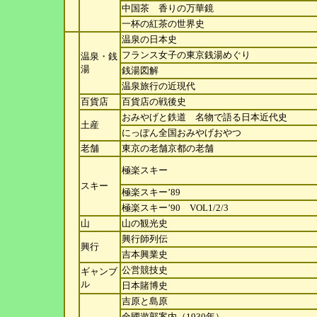
中国茶 香りの万華鏡
一杯の紅茶の世界史
温泉の日本史
フランス女子の東京銭湯めぐり
温泉・銭
湯
銭湯図解
温泉旅行の近現代
百貨店
百貨店の戦後史
おみやげと鉄道 名物で語る日本近代史
土産
にっぽん全国おみやげおやつ
老舗
東京の老舗京都の老舗
極楽スキー
スキー
極楽スキー’89
極楽スキー’90 VOL1/2/3
山
山の観光史
興行師列伝
興行
吉本興業史
公営競技史
ギャンブ
ル
日本賭博史
吉原と島原
全國遊郭案内（1930年）