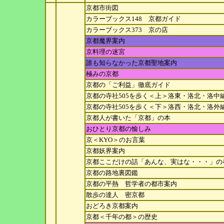
京都市街図
カラーブックス148 京都ガイド
カラーブックス373 京の店
京都魔界案内
京料理の迷宮
誰も知らなかった京都聖地案内
極みの京都
京都の「ご利益」徹底ガイド
京都の寺社505を歩く＜上＞洛東・洛北・洛中
京都の寺社505を歩く＜下＞洛西・洛北・洛外
京都人が書いた「京都」の本
おひとり京都の愉しみ
京＜KYO＞のお言葉
京都妖界案内
京都ここだけの話「あんな、実はな・・・」の
京都の路地裏図鑑
京都の平熱 哲学者の都市案内
散歩の達人 密京都
おどろき京都案内
京都＜千年の都＞の歴史