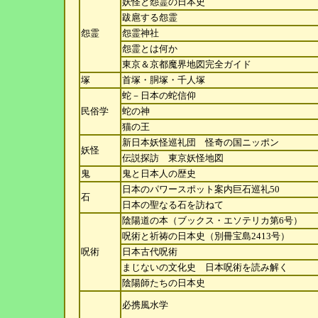
妖怪と怨霊の日本史
跋扈する怨霊
怨霊
怨霊神社
怨霊とは何か
東京＆京都魔界地図完全ガイド
塚
首塚・胴塚・千人塚
蛇－日本の蛇信仰
民俗学
蛇の神
猫の王
新日本妖怪巡礼団 怪奇の国ニッポン
妖怪
伝説探訪 東京妖怪地図
鬼
鬼と日本人の歴史
日本のパワースポット案内巨石巡礼50
石
日本の聖なる石を訪ねて
陰陽道の本（ブックス・エソテリカ第6号）
呪術と祈祷の日本史（別冊宝島2413号）
呪術
日本古代呪術
まじないの文化史 日本呪術を読み解く
陰陽師たちの日本史
必携風水学