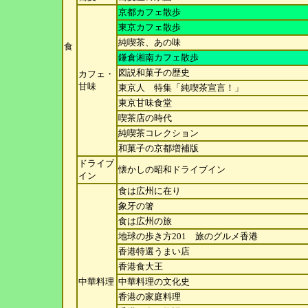
京都カフェ散歩
東京カフェ散歩
純喫茶、あの味
食
鎌倉湘南カフェ散歩
図説和菓子の歴史
カフェ・
甘
味
東京人 特集「純喫茶宣言！」
東京甘味食堂
喫茶店の時代
純喫茶コレクション
和菓子の京都増補版
ドライブ
懐かしの昭和ドライブイン
イ
ン
食は広州に在り
象牙の箸
食は広州の旅
地球の歩き方201 旅のグルメ香港
香港特選うまい店
香港食大王
中華料理
中華料理の文化史
香港の家庭料理