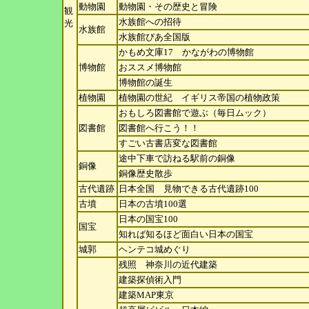
動物園
動物園・その歴史と冒険
観
水族館への招待
光
水族館
水族館ぴあ全国版
かもめ文庫17 かながわの博物館
博物館
おススメ博物館
博物館の誕生
植物園
植物園の世紀 イギリス帝国の植物政策
おもしろ図書館で遊ぶ（毎日ムック）
図書館
図書館へ行こう！！
すごい古書店変な図書館
途中下車で訪ねる駅前の銅像
銅像
銅像歴史散歩
古代遺跡
日本全国 見物できる古代遺跡100
古墳
日本の古墳100選
日本の国宝100
国宝
知れば知るほど面白い日本の国宝
城郭
ヘンテコ城めぐり
残照 神奈川の近代建築
建築探偵術入門
建築MAP東京