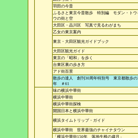
羽田の今昔
ふるさと東京今昔散歩 特別編 モダン・トウ
ウの
街と空
大田区・品川区 写真で見るわがまち
乙女の東京案内
東京・大田区観光ガイドブック
大田区観光ガイド
東京の「昭和」を歩く
台東区裏の歩き方
アド街百景
散歩の達人 創刊30周年特別号 東京都散歩の3
年
＃61
味の横浜中華街
横浜中華街
横浜中華街探検
開国日本と横浜中華街
横浜タイムトリップ・ガイド
横浜中華街 世界最強のチャイナタウン
「横浜中華街150年 落地生根の歳月」