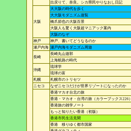
出戻りて、奈良。シカ県民やりなおし日記
大大阪の時代を歩く
大大阪モダニズム遊覧
大阪
橋爪節也の大阪百景
大阪人も驚く大阪超マニアック案内
大阪のなぞ
神戸
神戸、書いてどうなるのか
瀬戸内海
瀬戸内海モダニズム周遊
長崎丸山遊郭
長崎
上海航路の時代
琉球学
沖縄
琉球の富
札幌
札幌市のトリセツ
ニセコ
なぜニセコだけが世界リゾートになったのか
香港マカオ台北の旅
香港・マカオ・台湾の旅（カラーブックス226
香港旅の雑学ノート
もっと知りたい香港（初版）
香港市民生活見聞
香港 移りゆく都市国家
香港グラフィティ