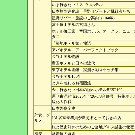
いま行きたい！スゴいホテル
日本旅館進化論 星野リゾートと挑戦者たち
星野リゾート施設のご案内（104年）
冨士屋ホテルの営繕さん
ホテル御三家 帝国ホテル、オークラ、ニュー
タニ
「築地ホテル館」物語
アパホテル ア パーフェクトブック
金谷ホテル物語
帝国ホテルと日本の近代
東京ホテル図鑑 実測水彩スケッチ集
金谷ホテル150年
ときを感じるお宿図鑑
今、行きたい日本の憧れホテルBEST100
週刊東洋経済2025年4/26-5/3合併号 特集ホテ
級化大作戦
日本外食全史
外食、グ
JAL客室乗務員が教えるとっておきの店
ルメ
旅と歴史好きのためのご当地グルメ誕生の秘密
蕎麦
蕎麦屋の系図