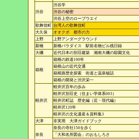
渋谷学
渋谷
渋谷の秘密
渋谷上空のロープウエイ
歌舞伎町
台湾人の歌舞伎町
大久保
オオクボ 都市の力
上野
上野アンダーグラウンド
新橋
新橋パラダイス 駅前名物ビル残日録
大磯
近代日本の別荘建築 湘南大磯の邸園文化
箱根の鉄道100年
箱根山の近代交通
箱根
箱根路歴史探索 街道と温泉秘話
箱根の開発と渋沢栄一
軽井沢百年の歩み
軽井沢別荘史（住まい学体系003）
軽井沢
軽井沢町誌 歴史編（近・現代編）
軽井沢120年
軽井沢の文化遺産＆資料集3
大津
非実用 大津ガイドブック
奈良の寺社150を歩く
奈良
「大和名所図会」のおもしろさ