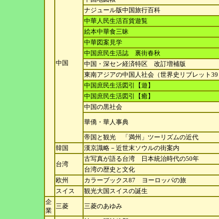
ナジュール版中国旅行百科
中華人民生活百貨遊覧
絵本中華食三昧
中華図案見学
中国庶民生活誌 裏街春秋
中国
中国・深セン経済特区 改訂増補版
東南アジアの中国人社会（世界史リブレット39
中国庶民生活図引【遊】
中国庶民生活図引【癒】
中国の黒社会
華僑・華人事典
帝国と観光 「満州」ツーリズムの近代
韓国
漢京識略－近世末ソウルの街案内
古写真が語る台湾 日本統治時代の50年
台湾
台湾の歴史と文化
欧州
カラーブックス87 ヨーロッパの旅
スイス
観光大国スイスの誕生
企
三菱
三菱のあゆみ
業