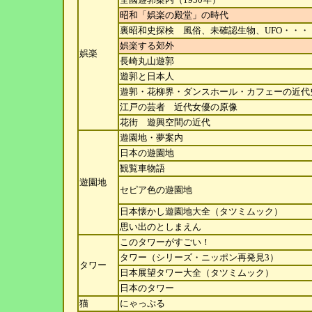
昭和「娯楽の殿堂」の時代
裏昭和史探検 風俗、未確認生物、UFO・・・
娯楽する郊外
娯楽
長崎丸山遊郭
遊郭と日本人
遊郭・花柳界・ダンスホール・カフェーの近代
江戸の芸者 近代女優の原像
花街 遊興空間の近代
遊園地・夢案内
日本の遊園地
観覧車物語
遊園地
セピア色の遊園地
日本懐かし遊園地大全（タツミムック）
思い出のとしまえん
このタワーがすごい！
タワー（シリーズ・ニッポン再発見3）
タワー
日本展望タワー大全（タツミムック）
日本のタワー
猫
にゃっぷる