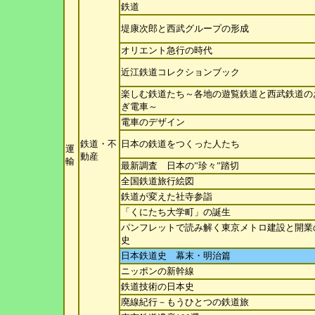
鉄
道
堤康次郎と西武グループの形成
オリエント急行の時代
近江鉄道コレクションブック
楽しむ鉄道たち～各地の遊覧鉄道と西武鉄道の
ぎ電車～
電車のデザイン
鉄道・不
日本の鉄道をつくった人たち
運
動産
輸
最新調査 日本の”珍々”踏切
全国鉄道旅行絵図
鉄道が変えた社寺参詣
「くにたち大学町」の誕生
パンフレットで読み解く東京メトロ建設と開業
史
日本鉄道史 幕末・明治篇
ニッポンの新幹線
鉄道技術の日本史
廃線紀行－もうひとつの鉄道旅