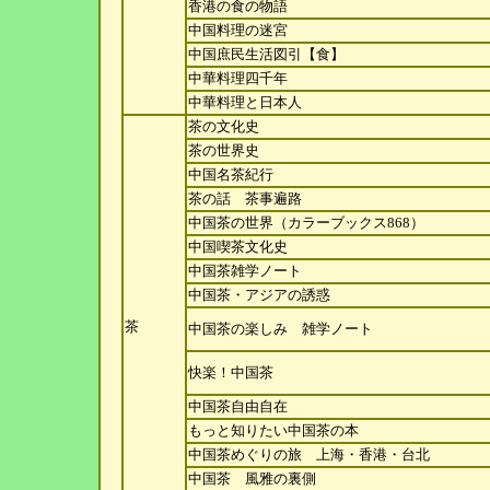
香港の食の物語
中国料理の迷宮
中国庶民生活図引【食】
中華料理四千年
中華料理と日本人
茶の文化史
茶の世界史
中国名茶紀行
茶の話 茶事遍路
中国茶の世界（カラーブックス868）
中国喫茶文化史
中国茶雑学ノート
中国茶・アジアの誘惑
茶
中国茶の楽しみ 雑学ノート
快楽！中国茶
中国茶自由自在
もっと知りたい中国茶の本
中国茶めぐりの旅 上海・香港・台北
中国茶 風雅の裏側