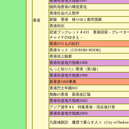
香港街道地方指南1997
植民地香港の構造変化
香港社会の人類学
新版 香港 移りゆく都市国家
香港
香港街伝
岩波ブックレット＃431 香港回収－グレータ
チャイ
ナのゆきえ－
香港のりもの紀行
香港キッス（CD-ROM+BOOK)
香港頭上観察
香港街道地方指南1998
もっと知りたい香港（第2版）
香港街道地方指南1999
新香港1000事典
香港巴士年鑑001
無敵の香港 新装改訂版
香港街道地方指南2002
アジア遊学＃6 特集香港－現在進行形
香港街道地方指南2004
九龍城探訪 魔窟で暮らす人々（City of Darkne