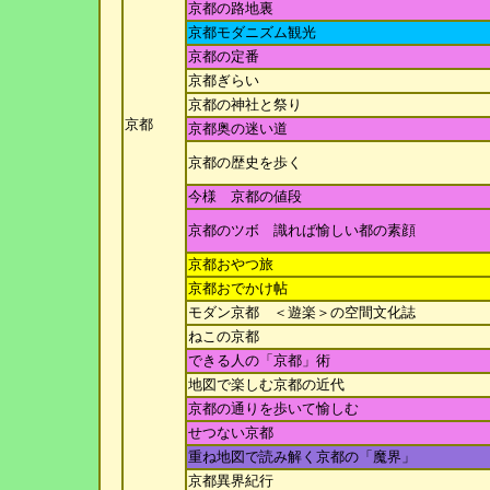
京都の路地裏
京都モダニズム観光
京都の定番
京都ぎらい
京都の神社と祭り
京都
京都奥の迷い道
京都の歴史を歩く
今様 京都の値段
京都のツボ 識れば愉しい都の素顔
京都おやつ旅
京都おでかけ帖
モダン京都 ＜遊楽＞の空間文化誌
ねこの京都
できる人の「京都」術
地図で楽しむ京都の近代
京都の通りを歩いて愉しむ
せつない京都
重ね地図で読み解く京都の「魔界」
京都異界紀行