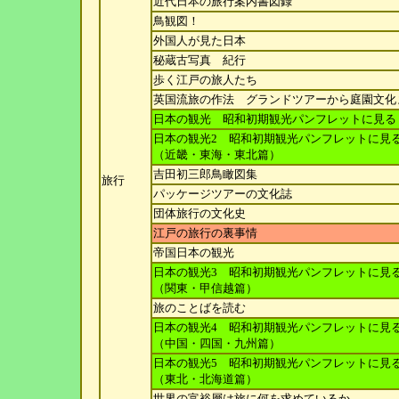
近代日本の旅行案内書図録
鳥観図！
外国人が見た日本
秘蔵古写真 紀行
歩く江戸の旅人たち
英国流旅の作法 グランドツアーから庭園文化
日本の観光 昭和初期観光パンフレットに見る
日本の観光2 昭和初期観光パンフレットに見
（近
畿・東海・東北篇）
吉田初三郎鳥瞰図集
旅行
パッケージツアーの文化誌
団体旅行の文化史
江戸の旅行の裏事情
帝国日本の観光
日本の観光3 昭和初期観光パンフレットに見
（関
東・甲信越篇）
旅のことばを読む
日本の観光4 昭和初期観光パンフレットに見
（中
国・四国・九州篇）
日本の観光5 昭和初期観光パンフレットに見
（東
北・北海道篇）
世界の富裕層は旅に何を求めているか