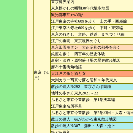
東京魔界案内
東京懐かしの昭和30年代散歩地図
観光都市江戸の誕生
江戸東京の寺社609を歩く 山の手・西郊編
江戸東京の寺社609を歩く 下町・東郊編
東京のれきし 道路、鉄道、まちづくり編
江戸の幽明－東京境界めぐり
東京田園モダン 大正昭和の郊外を歩く
銀座を歩く 四百年の歴史体験
新宿・渋谷・原宿盛り場の歴史散歩地図
麻布十番街角物語
東京（江
大江戸の飯と酒と女
戸）
大判カラー写真で蘇る昭和30年代東京
散歩の達人№292 東京さんぽ図鑑
地球の歩き方東京2021～22
ふるさと東京今昔散歩 第1巻浅草編
江戸東京名所事典
ふるさと東京今昔散歩 第2巻羽田・大森・蒲
散歩の達人 街がわかる東京散歩地図
散歩の達人№307 蒲田・大森・池上
銀ぶら百年