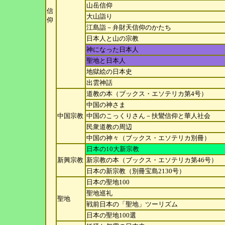
山岳信仰
信
大山詣り
仰
江島詣－弁財天信仰のかたち
日本人と山の宗教
神になった日本人
聖地と日本人
地獄絵の日本史
出雲神話
道教の本（ブックス・エソテリカ第4号）
中国の神さま
中国宗教
中国のこっくりさん－扶鸞信仰と華人社会
民衆道教の周辺
中国の神々（ブックス・エソテリカ別冊）
日本の10大新宗教
新興宗教
新宗教の本（ブックス・エソテリカ第46号）
日本の新宗教（別冊宝島2130号）
日本の聖地100
聖地巡礼
聖地
戦前日本の「聖地」ツーリズム
日本の聖地100選