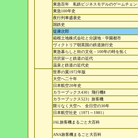
東急百年 私鉄ビジネスモデルのゲームチェン
東急100年史
夜行列車盛衰史
国鉄史
堤康次郎
箱根土地株式会社と分譲地・学園都市
ヴィクトリア朝英国の鉄道旅行史
東急暮らしと街の文化－100年の時を拓く
渋沢栄一と鉄道の近代
温泉と鉄道の近代史
世界の翼1972年版
大空へ二十年
日本航空20年史
カラーブックス430）飛行機Ⅱ
カラーブックス523）旅客機
限りなく大空へ 全日空の30年
日本航空社史（1971～1981）
JAL旅客機まるごと大百科
ANA旅客機まるごと大百科