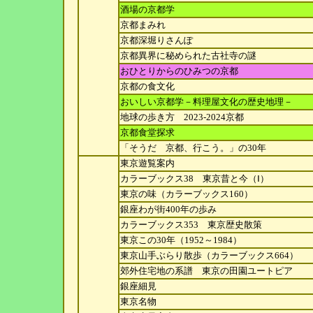
酒場の京都学
京都まみれ
京都深堀りさんぽ
京都異界に秘められた古社寺の謎
おひとりからのひみつの京都
京都の食文化
おいしい京都学－料理屋文化の歴史地理－
地球の歩き方 2023-2024京都
京都食堂探求
「そうだ 京都、行こう。」の30年
東京遊覧案内
カラーブックス38 東京昔と今（Ⅰ）
東京の味（カラーブックス160）
銀座わが街400年の歩み
カラーブックス353 東京歴史散策
東京この30年（1952～1984）
東京山手ぶらり散歩（カラーブックス664）
郊外住宅地の系譜 東京の田園ユートピア
銀座細見
東京名物