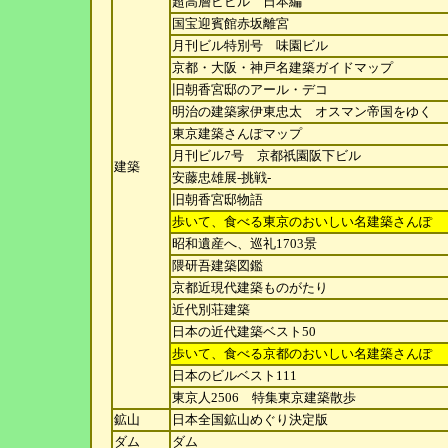
超高層ビビル 日本編
国宝迎賓館赤坂離宮
月刊ビル特別号 味園ビル
京都・大阪・神戸名建築ガイドマップ
旧朝香宮邸のアール・デコ
明治の建築家伊東忠太 オスマン帝国をゆく
東京建築さんぽマップ
月刊ビル7号 京都祇園阪下ビル
建築
安藤忠雄展-挑戦-
旧朝香宮邸物語
歩いて、食べる東京のおいしい名建築さんぽ
昭和遺産へ、巡礼1703景
隈研吾建築図鑑
京都近現代建築ものがたり
近代別荘建築
日本の近代建築ベスト50
歩いて、食べる京都のおいしい名建築さんぽ
日本のビルベスト111
東京人2506 特集東京建築散歩
鉱山
日本全国鉱山めぐり決定版
ダム
ダム