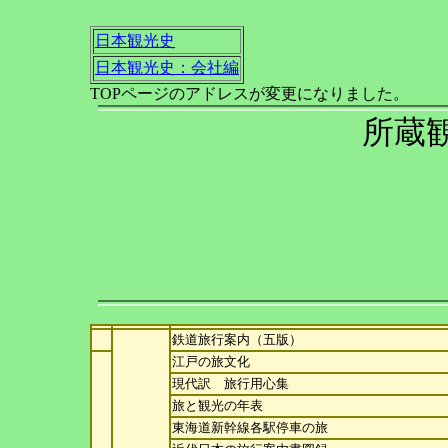
日本観光史
日本観光史：会社編
TOPページのアドレスが変更になりました。
所蔵
鉄道旅行案内（五版）
江戸の旅文化
現代訳 旅行用心集
旅と観光の年表
東海道新幹線各駅停車の旅