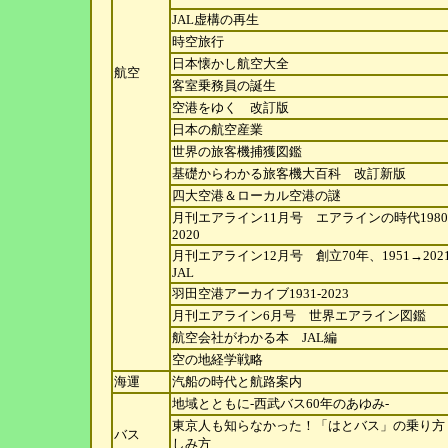
JAL虚構の再生
時空旅行
日本懐かし航空大全
航空
客室乗務員の誕生
空港をゆく 改訂版
日本の航空産業
世界の旅客機捕獲図鑑
基礎からわかる旅客機大百科 改訂新版
四大空港＆ローカル空港の謎
月刊エアライン11月号 エアラインの時代1980
2020
月刊エアライン12月号 創立70年、1951→20
JAL
羽田空港アーカイブ1931-2023
月刊エアライン6月号 世界エアライン図鑑
航空会社がわかる本 JAL編
空の地経学戦略
海運
汽船の時代と航路案内
地域とともに-西武バス60年のあゆみ-
東京人も知らなかった！「はとバス」の乗り方
バス
しみ
方